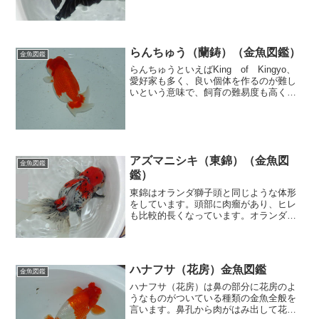
目金なども存在します。目が大きく飛び
出しているのが特徴で、体型的には琉金
タイプになります。
らんちゅう（蘭鋳）（金魚図鑑）
金魚図鑑
らんちゅうといえばKing of Kingyo、
愛好家も多く、良い個体を作るのが難し
いという意味で、飼育の難易度も高くな
っています。らんちゅうは何といっても
背びれのない独特の丸い体形がかわいら
しく、各地で同好会などが作られていま
す。
アズマニシキ（東錦）（金魚図
金魚図鑑
鑑）
東錦はオランダ獅子頭と同じような体形
をしています。頭部に肉瘤があり、ヒレ
も比較的長くなっています。オランダ獅
子頭と三色出目金の後輩によって作られ
た品種で、言うなればキャリコオランダ
獅子頭とも言えます。
ハナフサ（花房）金魚図鑑
金魚図鑑
ハナフサ（花房）は鼻の部分に花房のよ
うなものがついている種類の金魚全般を
言います。鼻孔から肉がはみ出して花房