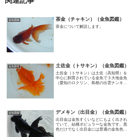
関連記事
茶金（チャキン）（金魚図鑑）
金魚図鑑
茶金について解説します。
土佐金（トサキン）（金魚図鑑）
金魚図鑑
土佐金（トサキン）は土佐（高知県）を
中心に飼育されている金魚で３大地金魚
（愛知のロクリン、島根の出雲ナンキ
ン）の一つです。琉金の体形ですが尾び
れが上側にめくれ上がっているのが特徴
です。
デメキン（出目金）（金魚図鑑）
金魚図鑑
出目金は金魚すくいなどにもよく出され
ていて、結構ポピュラーな金魚です。黒
色だけでなく出目金には普通の金魚色し
た赤出目金や、更に黒色が混ざった3色出